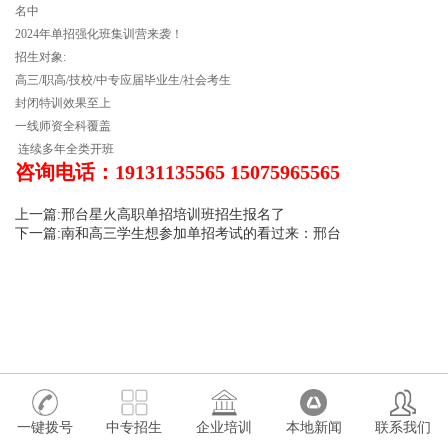
名中
2024年单招强化班集训营来袭！
招生对象:
高三/职高/技校/中专应届毕业生/社会考生
封闭特训效果至上
一线师资全科覆盖
连续多年全类开班
咨询电话：19131135565 15075965565
上一篇:邢台星火高职单招培训班招生报名了
下一篇:南和高三学生想参加单招考试的看过来：邢台
一键拨号
中专招生
企业培训
本地新闻
联系我们